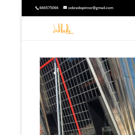
666575066
sobradopintor@gmail.com